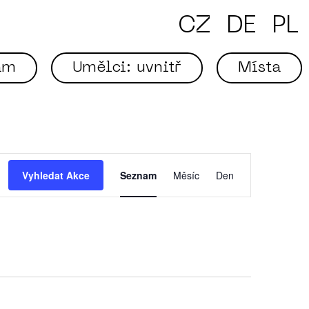
CZ
DE
PL
am
Umělci: uvnitř
Místa
Navigace
pro
zobrazení
Vyhledat Akce
Seznam
Měsíc
Den
Akce