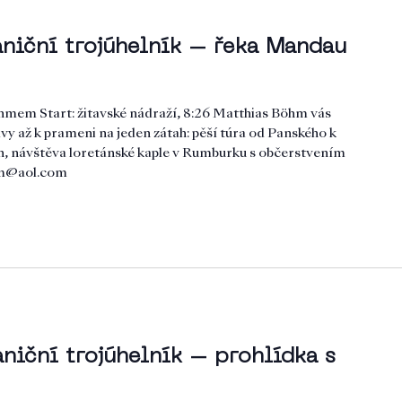
aniční trojúhelník – řeka Mandau
hmem Start: žitavské nádraží, 8:26 Matthias Böhm vás
y až k prameni na jeden zátah: pěší túra od Panského k
n, návštěva loretánské kaple v Rumburku s občerstvením
om@aol.com
aniční trojúhelník – prohlídka s