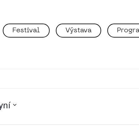
Festival
Výstava
Progr
 zemích
yní