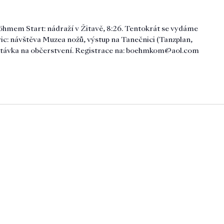
öhmem Start: nádraží v Žitavě, 8:26. Tentokrát se vydáme
ic: návštěva Muzea nožů, výstup na Tanečnici (Tanzplan,
astávka na občerstvení. Registrace na: boehmkom@aol.com