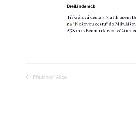
Dreiländereck
Tříkrálová cesta s Matthiasem B
na "Nožovou cestu" do Mikulášov
598 m) s Bismarckovou věží a z
Předchozí
Akce