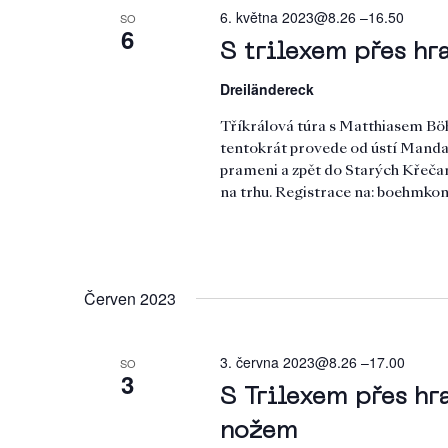
6. května 2023@8.26
–
16.50
SO
6
S trilexem přes hr
Dreiländereck
Tříkrálová túra s Matthiasem Bö
tentokrát provede od ústí Mandav
prameni a zpět do Starých Křeča
na trhu. Registrace na: boehmk
Červen 2023
3. června 2023@8.26
–
17.00
SO
3
S Trilexem přes hr
nožem