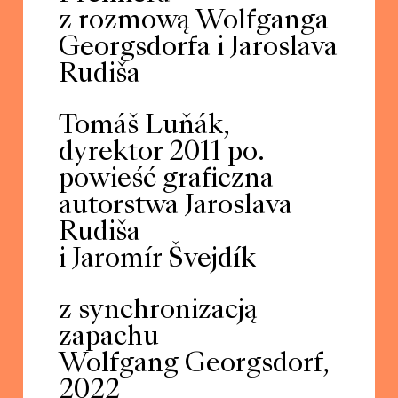
z rozmową Wolfganga
Georgsdorfa i Jaroslava
Rudiša
Tomáš Luňák,
dyrektor 2011 po.
powieść graficzna
autorstwa Jaroslava
Rudiša
i Jaromír Švejdík
z synchronizacją
zapachu
Wolfgang Georgsdorf,
2022