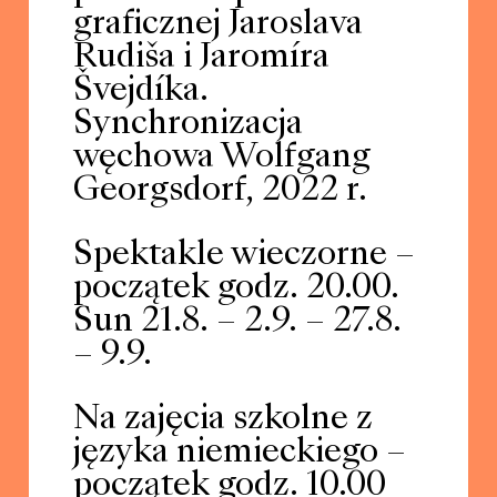
graficznej Jaroslava
Rudiša i Jaromíra
Švejdíka.
Synchronizacja
węchowa Wolfgang
Georgsdorf, 2022 r.
Spektakle wieczorne –
początek godz. 20.00.
Sun 21.8. – 2.9. – 27.8.
– 9.9.
Na zajęcia szkolne z
języka niemieckiego –
początek godz. 10.00