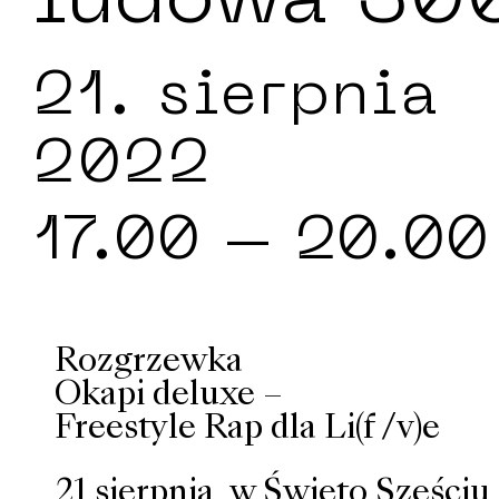
ludowa 30
21. sierpnia
2022
17.00
– 20.00
Rozgrzewka
Okapi deluxe –
Freestyle Rap dla Li(f /v)e
21 sierpnia, w Święto Sześciu