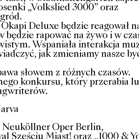
senki „Volkslied 3000” oraz
agród.
t Okapi Deluxe będzie reagował n
 będzie rapować na żywo i w cza
ywistym. Wspaniała interakcja mu
wiadczyć, jak zmieniamy nasze byc
bawa słowem z różnych czasów.
nego konkursu, który przerabia lu
ongwriterów.
Narva
 Neuköllner Oper Berlin,
l Sześciu Miast! oraz „1000 & Y