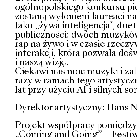
ogólnopolskiego konkursu pio
zostaną wyłonieni laureaci n
Jako „żywa inteligencja”, due
publiczności: dwóch muzyków
rap na żywo i w czasie rzecz
interakcji, która pozwala doś
i naszą wizję.
Ciekawi nas moc muzyki i za
razy w ramach tego artystycz
lat przy użyciu AI i silnych s
Dyrektor artystyczny: Hans 
Projekt współpracy pomiędzy
„Coming and Going” – Festiwa