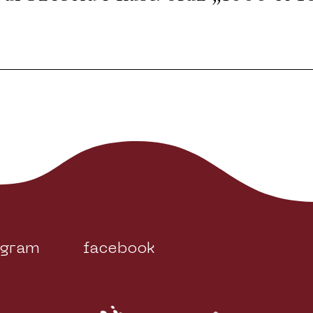
agram
facebook