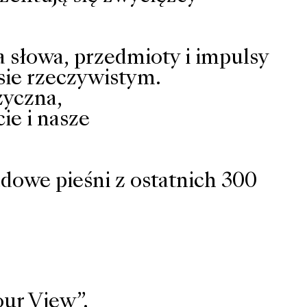
a słowa, przedmioty i impulsy
sie rzeczywistym.
zyczna,
ie i nasze
dowe pieśni z ostatnich 300
our View”.