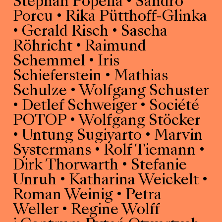
Stephan Popella • Sandro
Porcu • Rika Pütthoff-Glinka
• Gerald Risch • Sascha
Röhricht • Raimund
Schemmel • Iris
Schieferstein • Mathias
Schulze • Wolfgang Schuster
• Detlef Schweiger • Société
POTOP • Wolfgang Stöcker
• Untung Sugiyarto • Marvin
Systermans • Rolf Tiemann •
Dirk Thorwarth • Stefanie
Unruh • Katharina Weickelt •
Roman Weinig • Petra
Weller • Regine Wolff