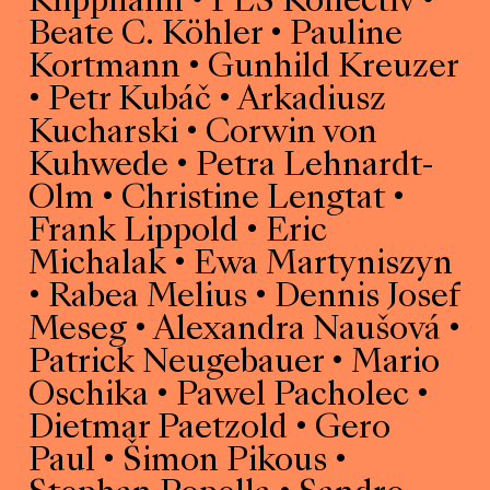
Klipphahn • PLS Kollectiv •
Beate C. Köhler • Pauline
Kortmann • Gunhild Kreuzer
• Petr Kubáč • Arkadiusz
Kucharski • Corwin von
Kuhwede • Petra Lehnardt-
Olm • Christine Lengtat •
Frank Lippold • Eric
Michalak • Ewa Martyniszyn
• Rabea Melius • Dennis Josef
Meseg • Alexandra Naušová •
Patrick Neugebauer • Mario
Oschika • Pawel Pacholec •
Dietmar Paetzold • Gero
Paul • Šimon Pikous •