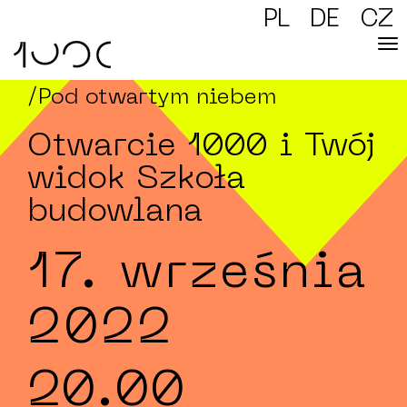
PL
DE
CZ
/Pod otwartym niebem
Otwarcie 1000 i Twój
widok Szkoła
budowlana
17. września
2022
20.00