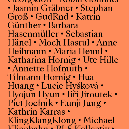
Georgsdorf • Robin Gommel
• Jasmin Gräbner • Stephan
Groß • GudRnd • Katrin
Günther • Barbara
Hasenmüller • Sebastian
Hänel • Moch Hasrul • Anne
Heilmann • Maria Hennl •
Katharina Hornig • Ute Hille
• Annette Hofmuth •
Tilmann Hornig • Hua
Huang • Lucie Hyšková •
Hyojun Hyun • Jiří Jiroutek •
Piet Joehnk • Eunji Jung •
Kathrin Karras •
KlingKlangKlong • Michael