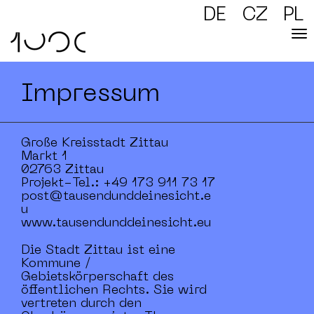
DE
CZ
PL
Impressum
Große Kreisstadt Zittau
Markt 1
02763 Zittau
Projekt-Tel.: +49 173 911 73 17
post@tausendunddeinesicht.e
u
www.tausendunddeinesicht.eu
Die Stadt Zittau ist eine
Kommune /
Gebietskörperschaft des
öffentlichen Rechts. Sie wird
vertreten durch den