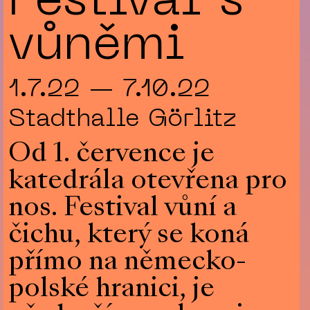
Festival s
vůněmi
1.7.22 — 7.10.22
Stadthalle Görlitz
Od 1. července je
katedrála otevřena pro
nos. Festival vůní a
čichu, který se koná
přímo na německo-
polské hranici, je