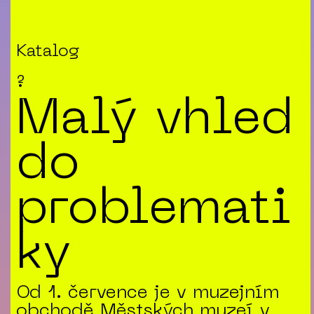
Katalog
?
Malý vhled
do
problemati
ky
Od 1. července je v muzejním
obchodě Městských muzeí v