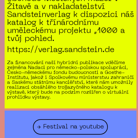
Žitavě a v nakladatelství
Sandsteinverlag k dispozici náš
katalog k třínárodnímu
uměleckému projektu „1000 a
tvůj pohled.
https://verlag.sandstein.de
Za financování naší hybridní publikace vděčíme
zejména Nadaci pro německo-polskou spolupráci,
Česko-německému fondu budoucnosti a Goethe-
Institutu, jakož i Spolkovému ministerstvu zahraničí
a Saskému státnímu kancléřství, které nám umožnily
realizaci obsáhlého trojjazyčného katalogu k
výstavě, který bude na podzim rozšířen o virtuální
prohlídku výstavy.
→ Festival na youtube