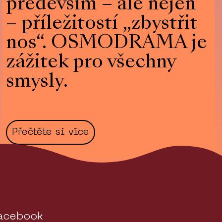
především – ale nejen
– příležitostí „zbystřit
nos“. OSMODRAMA je
zážitek pro všechny
smysly.
Přečtěte si více
acebook