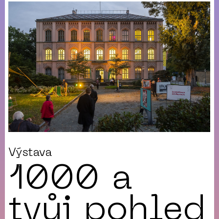
Výstava
1000 a
tvůj pohled