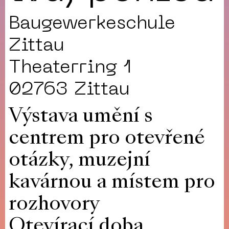
Baugewerkeschule
Zittau
Theaterring 1
02763 Zittau
Výstava umění s
centrem pro otevřené
otázky, muzejní
kavárnou a místem pro
rozhovory
Otevírací doba