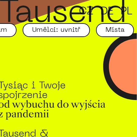
CZ
DE
PL
am
Umělci: uvnitř
Místa