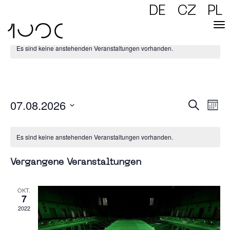
DE
CZ
PL
Es sind keine anstehenden Veranstaltungen vorhanden.
/ Geruchskino
07.08.2026
Verans
Vera
Suche
Ansic
Mona
Naviga
Datum
Suc
wählen.
Es sind keine anstehenden Veranstaltungen vorhanden.
und
Vergangene Veranstaltungen
Ansi
Navi
OKT.
7
2022