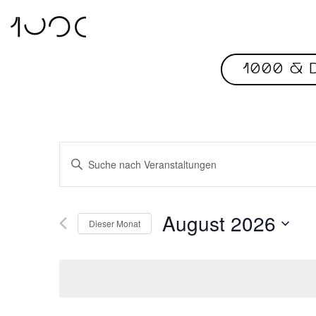
1000 & D
/ Konzert
Veranstaltungen
Bitte
Schlüsselwort
Suche
eingeben.
Suche
und
nach
August 2026
Dieser Monat
Veranstaltungen
Ansichten,
Schlüsselwort.
Datum
wählen.
Navigation