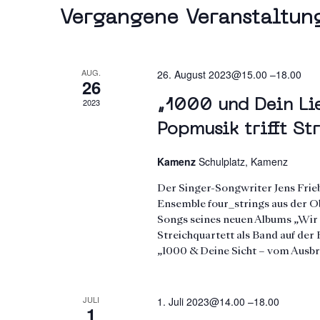
Vergangene Veranstaltun
AUG.
26. August 2023@15.00
–
18.00
26
2023
„1000 und Dein Li
Popmusik trifft St
Kamenz
Schulplatz, Kamenz
Der Singer-Songwriter Jens Fr
Ensemble four_strings aus der Ob
Songs seines neuen Albums „Wir s
Streichquartett als Band auf der 
„1000 & Deine Sicht – vom Aus
JULI
1. Juli 2023@14.00
–
18.00
1