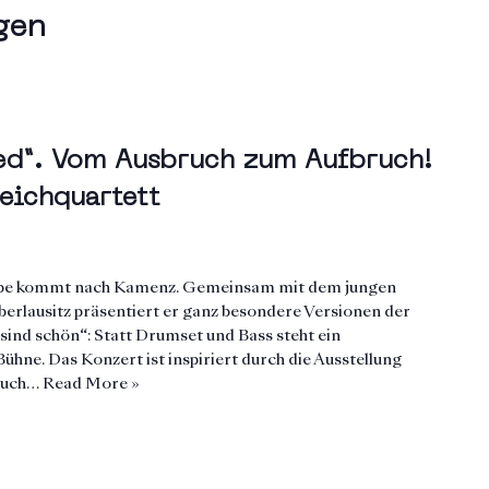
gen
ed“. Vom Ausbruch zum Aufbruch!
reichquartett
iebe kommt nach Kamenz. Gemeinsam mit dem jungen
erlausitz präsentiert er ganz besondere Versionen der
ind schön“: Statt Drumset und Bass steht ein
Bühne. Das Konzert ist inspiriert durch die Ausstellung
bruch…
Read More »