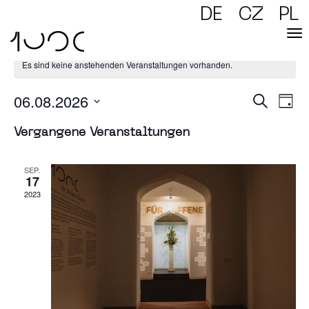
DE
CZ
PL
Es sind keine anstehenden Veranstaltungen vorhanden.
06.08.2026
Verans
Vera
Suche
Ansic
Tag
Naviga
Datum
Suc
wählen.
Vergangene Veranstaltungen
und
SEP.
17
Ansi
2023
Navi