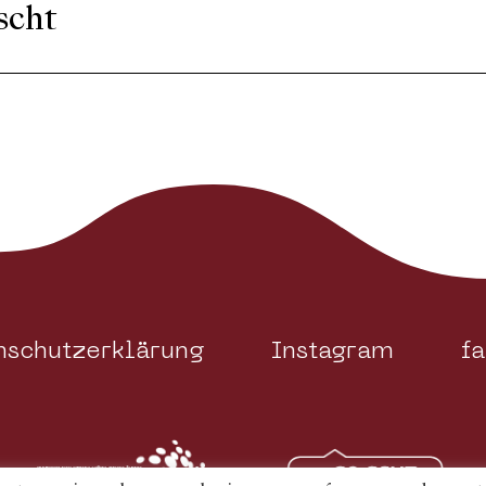
scht
nschutzerklärung
Instagram
f