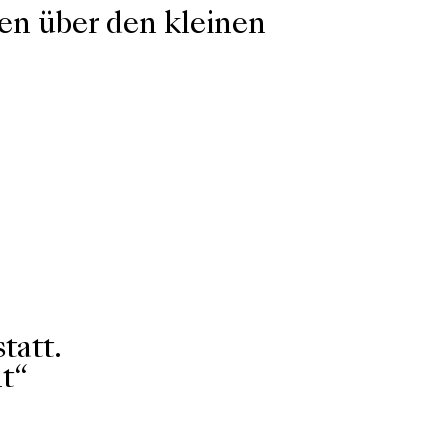
en über den kleinen
tatt.
t“