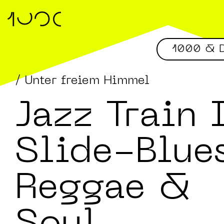
1000 & D
/ Unter freiem Himmel
Jazz Train 
Slide-Blue
Reggae &