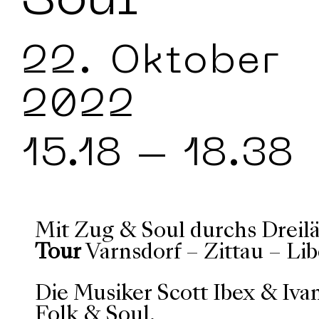
Soul
22. Oktober
2022
15.18
– 18.38
Mit Zug & Soul durchs Dreil
Tour
Varnsdorf – Zittau – Lib
Die Musiker Scott Ibex & Iva
Folk & Soul.