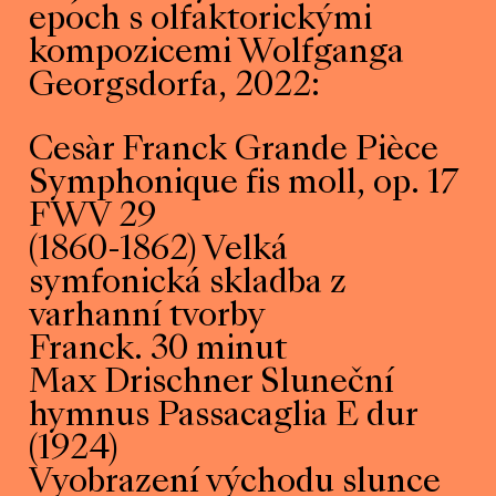
epoch s olfaktorickými
kompozicemi Wolfganga
Georgsdorfa, 2022:
Cesàr Franck Grande Pièce
Symphonique fis moll, op. 17
FWV 29
(1860-1862) Velká
symfonická skladba z
varhanní tvorby
Franck. 30 minut
Max Drischner Sluneční
hymnus Passacaglia E dur
(1924)
Vyobrazení východu slunce