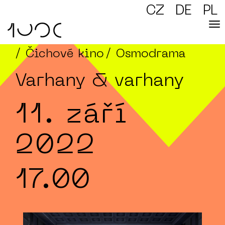
CZ
DE
PL
/ Čichové kino
/ Osmodrama
Varhany & varhany
11. září
2022
17.00