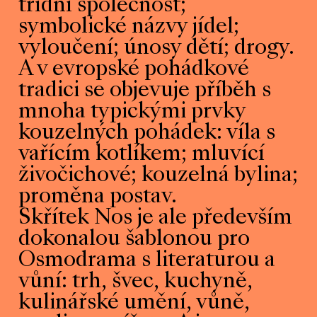
třídní společnost;
symbolické názvy jídel;
vyloučení; únosy dětí; drogy.
A v evropské pohádkové
tradici se objevuje příběh s
mnoha typickými prvky
kouzelných pohádek: víla s
vařícím kotlíkem; mluvící
živočichové; kouzelná bylina;
proměna postav.
Skřítek Nos je ale především
dokonalou šablonou pro
Osmodrama s literaturou a
vůní: trh, švec, kuchyně,
kulinářské umění, vůně,