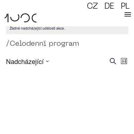
CZ
DE
PL
Žádné nadcházející události akce.
/Celodenní program
Nadcházející
Naviga
Navig
Hledat
pro
Sezn
zobraz
pro
Akce
Vyberte
hledán
datum.
a
zobraz
Akce