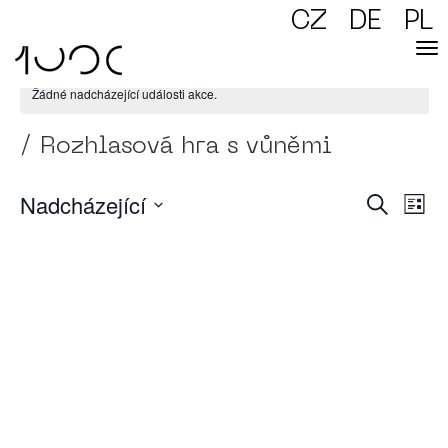
CZ
DE
PL
Žádné nadcházející události akce.
/ Rozhlasová hra s vůněmi
Nadcházející
Naviga
Navig
Hledat
pro
Sezn
zobraz
pro
Akce
Vyberte
hledán
datum.
a
zobraz
Akce