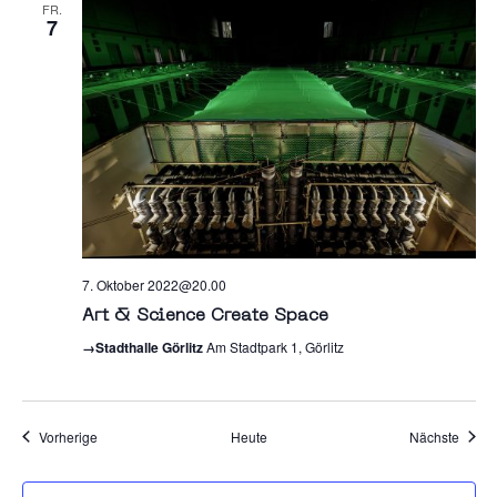
FR.
7
7. Oktober 2022@20.00
Art & Science Create Space
→Stadthalle Görlitz
Am Stadtpark 1, Görlitz
Veranstaltungen
Veran
Vorherige
Heute
Nächste