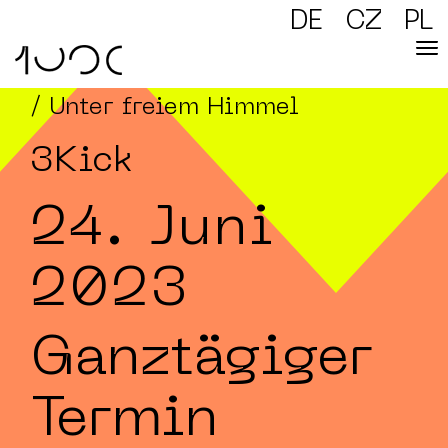
DE
CZ
PL
/ Unter freiem Himmel
3Kick
24. Juni
2023
Ganztägiger
Termin