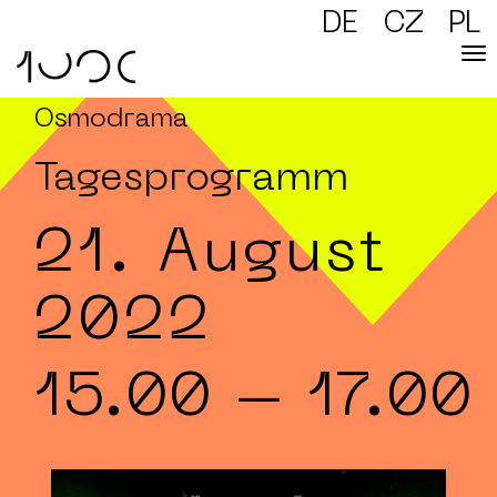
DE
CZ
PL
Osmodrama
Tagesprogramm
21. August
2022
15.00
– 17.00