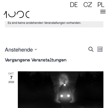
DE
CZ
PL
Es sind keine anstehenden Veranstaltungen vorhanden.
Osmodrama
Anstehende
Verans
Vera
Suche
Ansic
Liste
Naviga
Datum
Suc
wählen.
Vergangene Veranstaltungen
und
OKT.
7
Ansi
2022
Navi