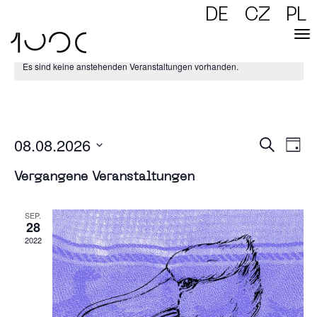
DE
CZ
PL
Es sind keine anstehenden Veranstaltungen vorhanden.
/ Hörspiel mit Gerüchen
08.08.2026
Verans
Vera
Suche
Ansic
Tag
Naviga
Datum
Suc
wählen.
Vergangene Veranstaltungen
und
SEP.
28
Ansi
2022
Navi